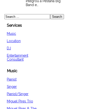
integrou a Pestana Big
Band e…
Services
Music
Locution
DJ
Entertainment
Consultant
Music
Pianist
Singer
Pianist/Singer
Miguel Pires Trio
Miguel Pires & The